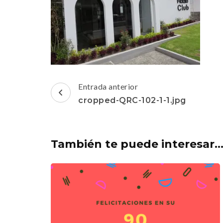
Navegación
Entrada anterior
de
cropped-QRC-102-1-1.jpg
entradas
También te puede interesar..