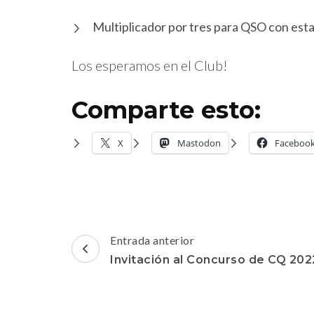
Multiplicador por tres para QSO con est
Los esperamos en el Club!
Comparte esto:
X
Mastodon
Faceboo
Navegación
Entrada anterior
de
Invitación al Concurso de CQ 202
entradas