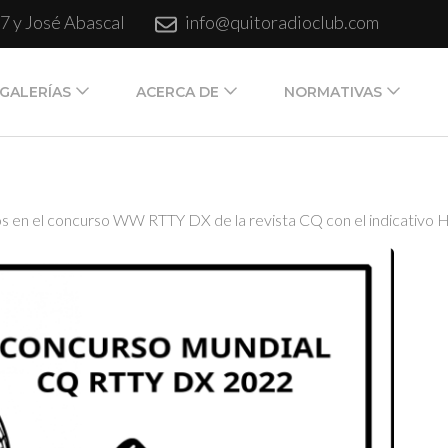
7 y José Abascal
info@quitoradioclub.com
GALERÍAS
ACERCA DE
NORMATIVAS
to, Ecuador. Fundado el 18 de julio de 1931.
s en el concurso WW RTTY DX de la revista CQ con el indicativo