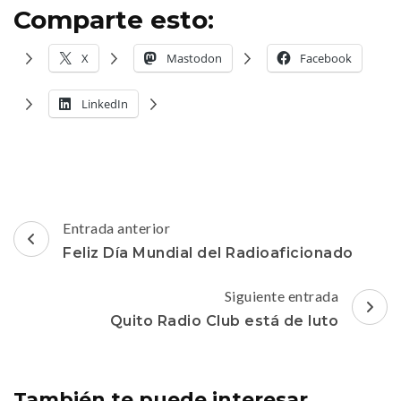
Comparte esto:
X
Mastodon
Facebook
LinkedIn
Navegación
Entrada anterior
de
Feliz Día Mundial del Radioaficionado
entradas
Siguiente entrada
Quito Radio Club está de luto
También te puede interesar...